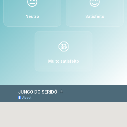
😐
😊
Neutro
Satisfeito
🤩
Muito satisfeito