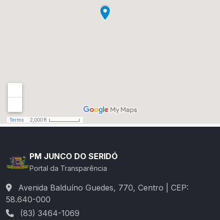
PM JUNCO DO SERIDÓ
Portal da Transparência
Avenida Balduíno Guedes, 770, Centro | CEP:
58.640-000
(83) 3464-1069