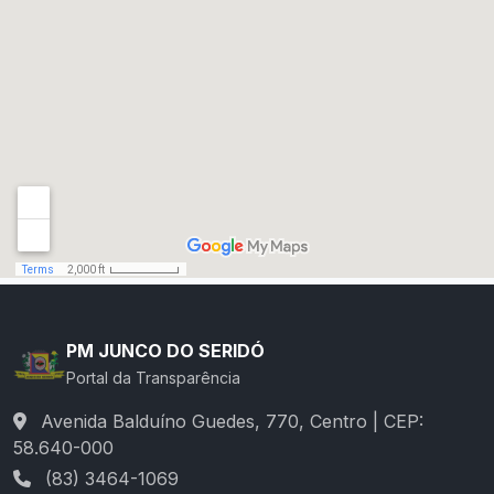
PM JUNCO DO SERIDÓ
Portal da Transparência
Avenida Balduíno Guedes, 770, Centro | CEP:
58.640-000
(83) 3464-1069