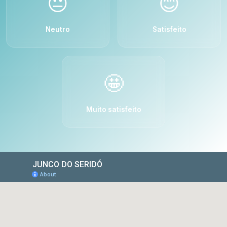
😐
😊
Neutro
Satisfeito
🤩
Muito satisfeito