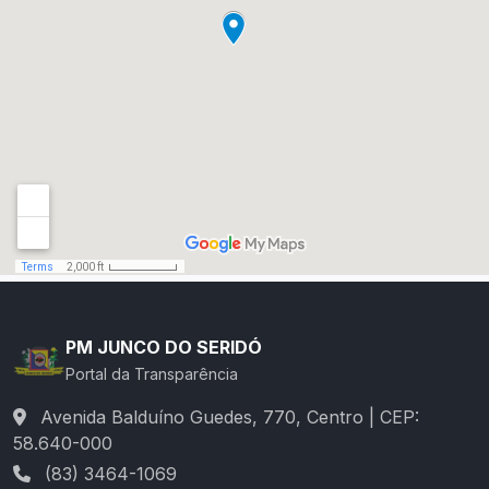
PM JUNCO DO SERIDÓ
Portal da Transparência
Avenida Balduíno Guedes, 770, Centro | CEP:
58.640-000
(83) 3464-1069