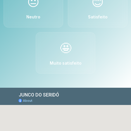
😐
😊
Neutro
Satisfeito
🤩
Muito satisfeito