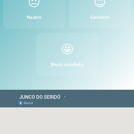
😐
😊
Neutro
Satisfeito
🤩
Muito satisfeito