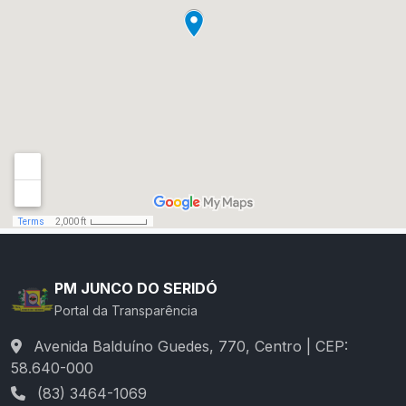
PM JUNCO DO SERIDÓ
Portal da Transparência
Avenida Balduíno Guedes, 770, Centro | CEP:
58.640-000
(83) 3464-1069